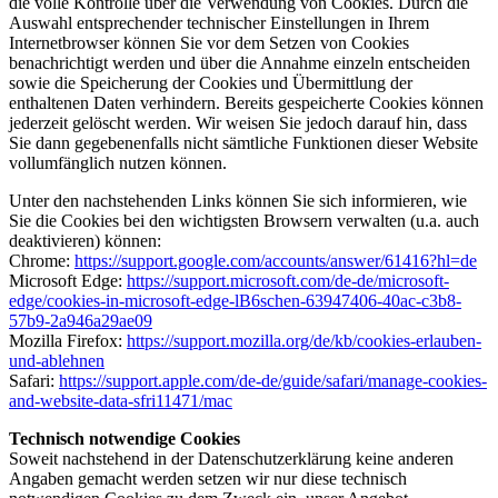
die volle Kontrolle über die Verwendung von Cookies. Durch die
Auswahl entsprechender technischer Einstellungen in Ihrem
Internetbrowser können Sie vor dem Setzen von Cookies
benachrichtigt werden und über die Annahme einzeln entscheiden
sowie die Speicherung der Cookies und Übermittlung der
enthaltenen Daten verhindern. Bereits gespeicherte Cookies können
jederzeit gelöscht werden. Wir weisen Sie jedoch darauf hin, dass
Sie dann gegebenenfalls nicht sämtliche Funktionen dieser Website
vollumfänglich nutzen können.
Unter den nachstehenden Links können Sie sich informieren, wie
Sie die Cookies bei den wichtigsten Browsern verwalten (u.a. auch
deaktivieren) können:
Chrome:
https://support.google.com/accounts/answer/61416?hl=de
Microsoft Edge:
https://support.microsoft.com/de-de/microsoft-
edge/cookies-in-microsoft-edge-lB6schen-63947406-40ac-c3b8-
57b9-2a946a29ae09
Mozilla Firefox:
https://support.mozilla.org/de/kb/cookies-erlauben-
und-ablehnen
Safari:
https://support.apple.com/de-de/guide/safari/manage-cookies-
and-website-data-sfri11471/mac
Technisch notwendige Cookies
Soweit nachstehend in der Datenschutzerklärung keine anderen
Angaben gemacht werden setzen wir nur diese technisch